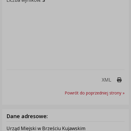
Liczba wyników:
3
Druk
XML
Powrót do poprzedniej strony »
Dane adresowe:
Urząd Miejski w Brześciu Kujawskim