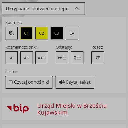
Ukryj panel ułatwień dostępu
Kontrast:
C1
C2
C3
C4
Zmień kontrast na domyślny
Rozmiar czcionki:
Odstępy:
Reset:
A
A+
A++
Zmień odstęp między literami
Zmień interlinię i margines
Przywróć ustawi
Lektor:
Czytaj odnośniki
Czytaj tekst
Urząd Miejski w Brześciu
Kujawskim