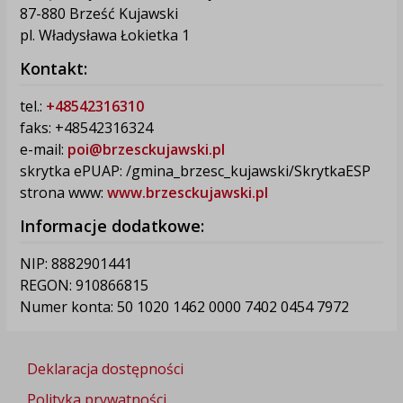
87-880 Brześć Kujawski
pl. Władysława Łokietka 1
Kontakt:
tel.:
+48542316310
faks: +48542316324
e-mail:
poi@brzesckujawski.pl
skrytka ePUAP: /gmina_brzesc_kujawski/SkrytkaESP
strona www:
www.brzesckujawski.pl
Informacje dodatkowe:
NIP: 8882901441
REGON: 910866815
Numer konta: 50 1020 1462 0000 7402 0454 7972
Deklaracja dostępności
Polityka prywatności