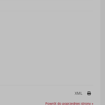
Drukuj 
XML
Powrót do poprzedniej strony »