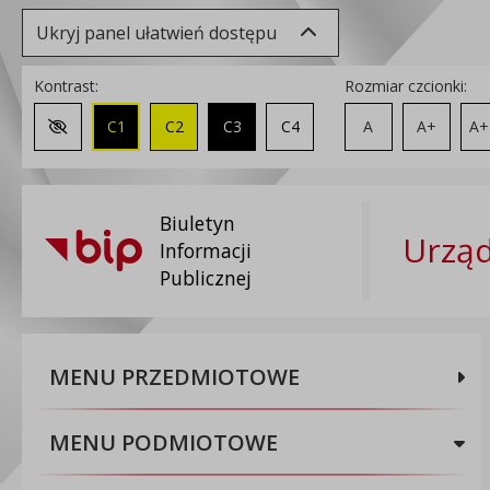
Ukryj panel ułatwień dostępu
Kontrast:
Rozmiar czcionki:
C1
C2
C3
C4
A
A+
A+
Zmień kontrast na domyślny
Biuletyn
Urząd
Informacji
Publicznej
MENU PRZEDMIOTOWE
MENU PODMIOTOWE