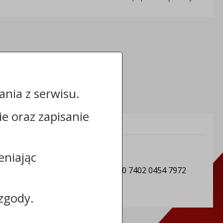
nia z serwisu.
cie oraz zapisanie
Informacje dodatkowe:
NIP: 8882901441
eniając
REGON: 910866815
Numer konta: 50 1020 1462 0000 7402 0454 7972
zgody.