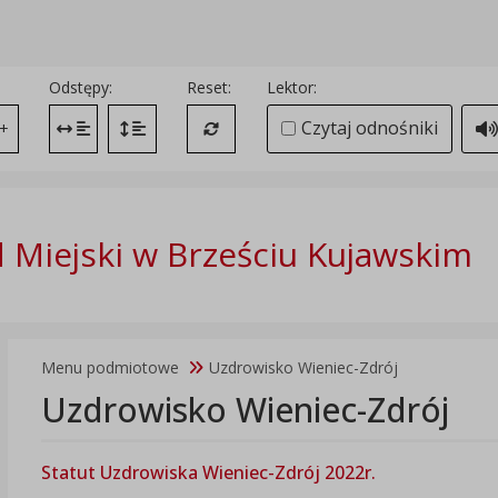
Odstępy:
Reset:
Lektor:
Czytaj odnośniki
+
Zmień odstęp między literami
Zmień interlinię i margines między paragrafami
Przywróć ustawienia domyślne
 Miejski w Brześciu Kujawskim
Menu podmiotowe
Uzdrowisko Wieniec-Zdrój
Uzdrowisko Wieniec-Zdrój
Statut Uzdrowiska Wieniec-Zdrój 2022r.