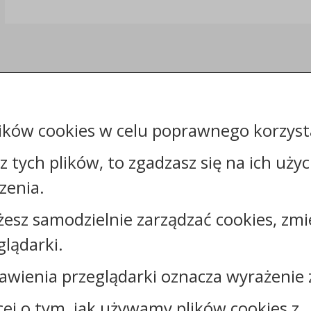
ików cookies w celu poprawnego korzysta
sz tych plików, to zgadzasz się na ich uży
Kontakt:
zenia.
tel.:
+48542316310
żesz samodzielnie zarządzać cookies, zmi
faks: +48542316324
e-mail:
poi@brzesckujawski.pl
glądarki.
skrytka ePUAP: /gmina_brzesc_kujawski/SkrytkaESP
strona www:
www.brzesckujawski.pl
awienia przeglądarki oznacza wyrażenie 
cej o tym, jak używamy plików cookies z