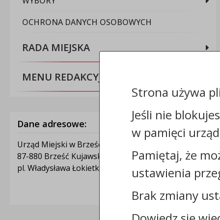
WYBORY
OCHRONA DANYCH OSOBOWYCH
RADA MIEJSKA
MENU REDAKCYJNE
Strona używa pl
Jeśli nie blokuje
Dane adresowe:
w pamięci urząd
Urząd Miejski w Brześciu Kujawskim
Pamiętaj, że mo
87-880 Brześć Kujawski
pl. Władysława Łokietka 1
ustawienia prze
Brak zmiany ust
Dowiedz się wię