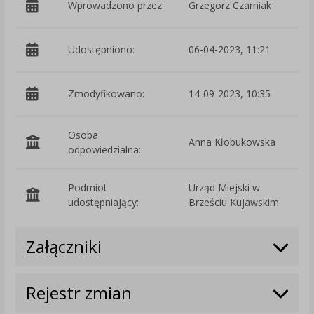
Wprowadzono przez:
Grzegorz Czarniak
Udostępniono:
06-04-2023, 11:21
Zmodyfikowano:
14-09-2023, 10:35
p
Osoba
Anna Kłobukowska
odpowiedzialna:
Podmiot
Urząd Miejski w
O
udostępniający:
Brześciu Kujawskim
Załączniki
Rejestr zmian