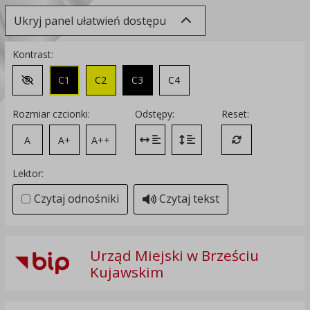
Ukryj panel ułatwień dostępu
Kontrast:
C1
C2
C3
C4
Zmień kontrast na domyślny
Rozmiar czcionki:
Odstępy:
Reset:
A
A+
A++
Zmień odstęp między literami
Zmień interlinię i margines
Przywróć ustawi
Lektor:
Czytaj odnośniki
Czytaj tekst
Urząd Miejski w Brześciu
Kujawskim