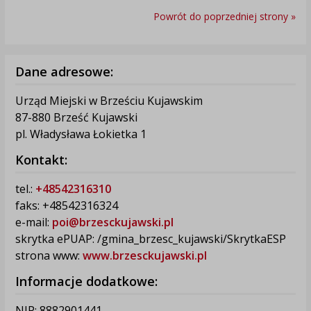
Powrót do poprzedniej strony »
Dane adresowe:
Urząd Miejski w Brześciu Kujawskim
87-880 Brześć Kujawski
pl. Władysława Łokietka 1
Kontakt:
tel.:
+48542316310
faks: +48542316324
e-mail:
poi@brzesckujawski.pl
skrytka ePUAP: /gmina_brzesc_kujawski/SkrytkaESP
strona www:
www.brzesckujawski.pl
Informacje dodatkowe:
NIP: 8882901441