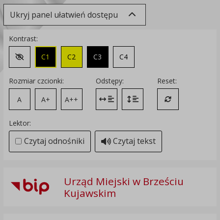
Ukryj panel ułatwień dostępu
Kontrast:
C1
C2
C3
C4
Zmień kontrast na domyślny
Rozmiar czcionki:
Odstępy:
Reset:
A
A+
A++
Zmień odstęp między literami
Zmień interlinię i margines
Przywróć ustawi
Lektor:
Czytaj odnośniki
Czytaj tekst
Urząd Miejski w Brześciu
Kujawskim