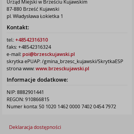
Urząd Miejski w Brześciu Kujawskim
87-880 Brześć Kujawski
pl. Władysława Łokietka 1
Kontakt:
tel.:
+48542316310
faks: +48542316324
e-mail:
poi@brzesckujawski.pl
skrytka ePUAP: /gmina_brzesc_kujawski/SkrytkaESP
strona www:
www.brzesckujawski.pl
Informacje dodatkowe:
NIP: 8882901441
REGON: 910866815
Numer konta: 50 1020 1462 0000 7402 0454 7972
Deklaracja dostępności