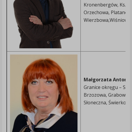
Kronenbergów, Ks. R
Orzechowa, Platanowa
Wierzbowa,Wiśniowa, P
Małgorzata Antonin
Granice okręgu – Sołe
Brzozowa, Grabowa, I
Słoneczna, Świerkowa,