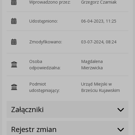
Wprowadzono przez:
Grzegorz Czarniak
Udostępniono:
06-04-2023, 11:25
p
Zmodyfikowano:
03-07-2024, 08:24
M
Osoba
Magdalena
odpowiedzialna:
Mierzwicka
Podmiot
Urząd Miejski w
O
udostępniający:
Brześciu Kujawskim
Załączniki
Rejestr zmian