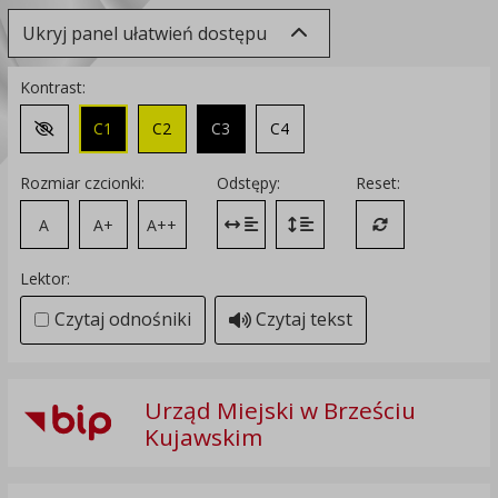
Ukryj panel ułatwień dostępu
Kontrast:
C1
C2
C3
C4
Zmień kontrast na domyślny
Rozmiar czcionki:
Odstępy:
Reset:
A
A+
A++
Zmień odstęp między literami
Zmień interlinię i margines
Przywróć ustawi
Lektor:
Czytaj odnośniki
Czytaj tekst
Urząd Miejski w Brześciu
Kujawskim