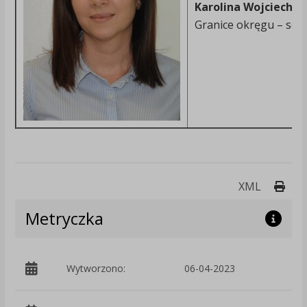
Karolina Wojciecho
Granice okręgu – sołe
Druk
XML
Metryczka
Wytworzono:
06-04-2023
p