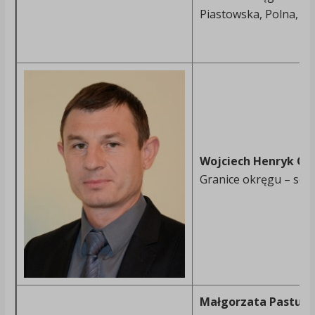
Piastowska, Polna, Pr
Wojciech Henryk Or
Granice okręgu – soł
Małgorzata Pasturc