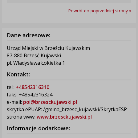
Powrót do poprzedniej strony »
Dane adresowe:
Urząd Miejski w Brześciu Kujawskim
87-880 Brześć Kujawski
pl. Władysława Łokietka 1
Kontakt:
tel.:
+48542316310
faks: +48542316324
e-mail:
poi@brzesckujawski.pl
skrytka ePUAP: /gmina_brzesc_kujawski/SkrytkaESP
strona www:
www.brzesckujawski.pl
Informacje dodatkowe: