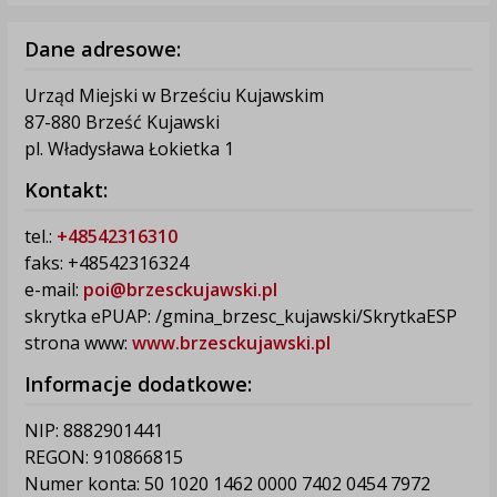
Dane adresowe:
Urząd Miejski w Brześciu Kujawskim
87-880 Brześć Kujawski
pl. Władysława Łokietka 1
Kontakt:
tel.:
+48542316310
faks: +48542316324
e-mail:
poi@brzesckujawski.pl
skrytka ePUAP: /gmina_brzesc_kujawski/SkrytkaESP
strona www:
www.brzesckujawski.pl
Informacje dodatkowe:
NIP: 8882901441
REGON: 910866815
Numer konta: 50 1020 1462 0000 7402 0454 7972