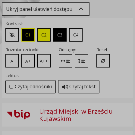
Ukryj panel ułatwień dostępu
Kontrast:
C1
C2
C3
C4
Zmień kontrast na domyślny
Rozmiar czcionki:
Odstępy:
Reset:
A
A+
A++
Zmień odstęp między literami
Zmień interlinię i margines
Przywróć ustawi
Lektor:
Czytaj odnośniki
Czytaj tekst
Urząd Miejski w Brześciu
Kujawskim