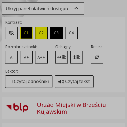
Ukryj panel ułatwień dostępu
Kontrast:
C1
C2
C3
C4
Zmień kontrast na domyślny
Rozmiar czcionki:
Odstępy:
Reset:
A
A+
A++
Zmień odstęp między literami
Zmień interlinię i margines
Przywróć ustawi
Lektor:
Czytaj odnośniki
Czytaj tekst
Urząd Miejski w Brześciu
Kujawskim