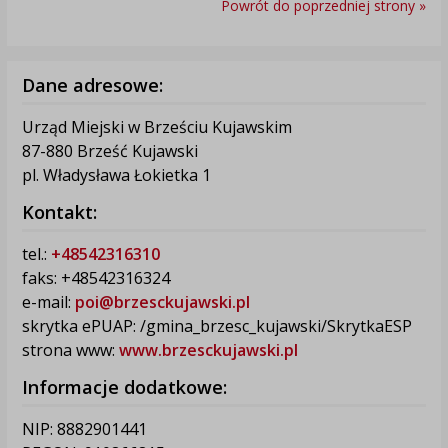
Powrót do poprzedniej strony »
Dane adresowe:
Urząd Miejski w Brześciu Kujawskim
87-880 Brześć Kujawski
pl. Władysława Łokietka 1
Kontakt:
tel.:
+48542316310
faks: +48542316324
e-mail:
poi@brzesckujawski.pl
skrytka ePUAP: /gmina_brzesc_kujawski/SkrytkaESP
strona www:
www.brzesckujawski.pl
Informacje dodatkowe:
NIP: 8882901441