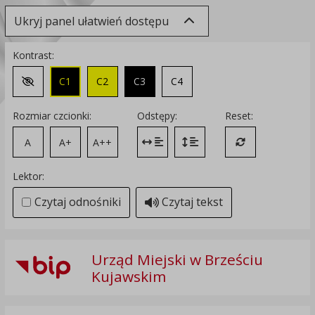
Ukryj panel ułatwień dostępu
Kontrast:
C1
C2
C3
C4
Zmień kontrast na domyślny
Rozmiar czcionki:
Odstępy:
Reset:
A
A+
A++
Zmień odstęp między literami
Zmień interlinię i margines
Przywróć ustawi
Lektor:
Czytaj odnośniki
Czytaj tekst
Urząd Miejski w Brześciu
Kujawskim