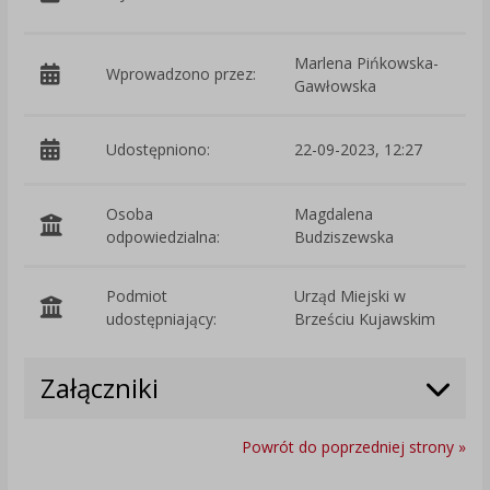
B
Marlena Pińkowska-
Wprowadzono przez:
Gawłowska
Udostępniono:
22-09-2023, 12:27
Osoba
Magdalena
odpowiedzialna:
Budziszewska
Podmiot
Urząd Miejski w
O
udostępniający:
Brześciu Kujawskim
Załączniki
Powrót do poprzedniej strony »