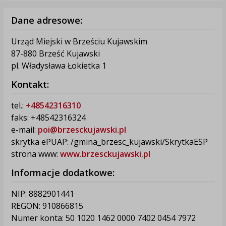
Dane adresowe:
Urząd Miejski w Brześciu Kujawskim
87-880 Brześć Kujawski
pl. Władysława Łokietka 1
Kontakt:
tel.:
+48542316310
faks: +48542316324
e-mail:
poi@brzesckujawski.pl
skrytka ePUAP: /gmina_brzesc_kujawski/SkrytkaESP
strona www:
www.brzesckujawski.pl
Informacje dodatkowe:
NIP: 8882901441
REGON: 910866815
Numer konta: 50 1020 1462 0000 7402 0454 7972