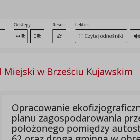
Odstępy:
Reset:
Lektor:
Czytaj odnośniki
+
Zmień odstęp między literami
Zmień interlinię i margines między paragrafami
Przywróć ustawienia domyślne
 Miejski w Brześciu Kujawskim
Opracowanie ekofizjograficz
planu zagospodarowania prz
położonego pomiędzy autost
62 oraz drogą gminną w obr