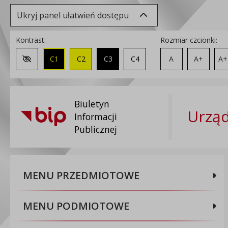
Ukryj panel ułatwień dostępu
Kontrast:
Rozmiar czcionki:
C1
C2
C3
C4
A
A+
A+
Zmień kontrast na domyślny
Biuletyn
Urząd
Informacji
Publicznej
MENU PRZEDMIOTOWE
MENU PODMIOTOWE