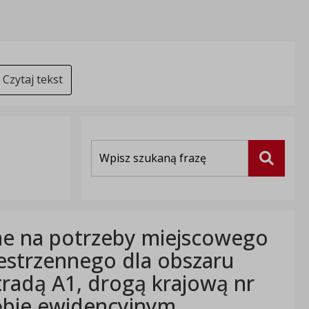
Czytaj tekst
Wyszukiwarka
Szukaj
ne na potrzeby miejscowego
estrzennego dla obszaru
radą A1, drogą krajową nr
ębie ewidencyjnym