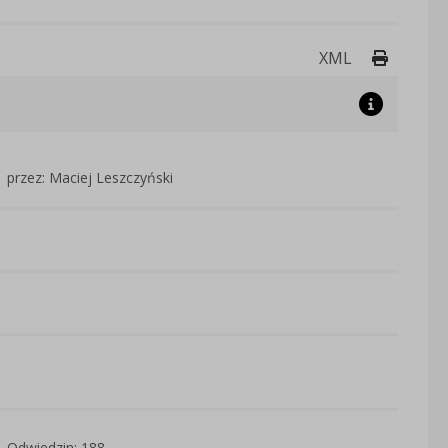
Drukuj 
XML
przez: Maciej Leszczyński
Odwiedzin: 188