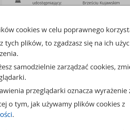
udostępniający:
Brześciu Kujawskim
Załączniki
ików cookies w celu poprawnego korzysta
sz tych plików, to zgadzasz się na ich uży
zenia.
Kontakt:
żesz samodzielnie zarządzać cookies, zmi
tel.:
+48542316310
glądarki.
faks: +48542316324
e-mail:
poi@brzesckujawski.pl
awienia przeglądarki oznacza wyrażenie 
skrytka ePUAP: /gmina_brzesc_kujawski/SkrytkaESP
strona www:
www.brzesckujawski.pl
cej o tym, jak używamy plików cookies z
ości
.