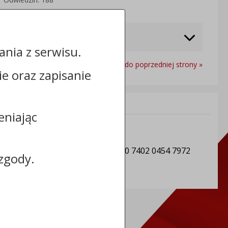
nia z serwisu.
Powrót do poprzedniej strony »
cie oraz zapisanie
Informacje dodatkowe:
eniając
NIP: 8882901441
REGON: 910866815
Numer konta: 50 1020 1462 0000 7402 0454 7972
zgody.