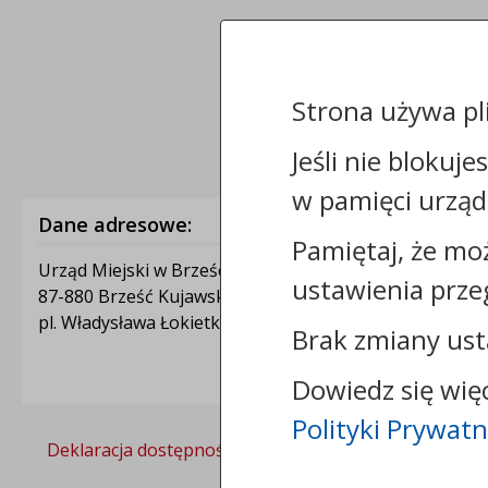
Strona używa pl
Jeśli nie blokuje
w pamięci urząd
Dane adresowe:
Pamiętaj, że mo
Urząd Miejski w Brześciu Kujawskim
ustawienia prze
87-880 Brześć Kujawski
pl. Władysława Łokietka 1
Brak zmiany ust
Dowiedz się wię
Polityki Prywatn
Deklaracja dostępności
Polityka prywatności