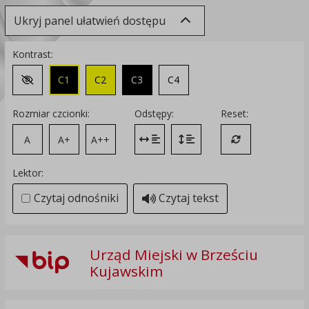
Ukryj panel ułatwień dostępu
Kontrast:
C1
C2
C3
C4
Zmień kontrast na domyślny
Rozmiar czcionki:
Odstępy:
Reset:
A
A+
A++
Zmień odstęp między literami
Zmień interlinię i margines
Przywróć ustawi
Lektor:
Czytaj odnośniki
Czytaj tekst
Urząd Miejski w Brześciu
Kujawskim