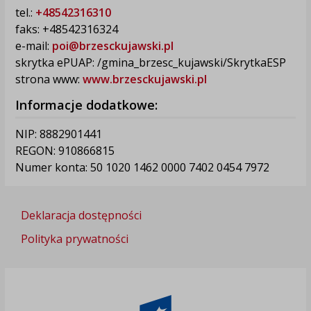
tel.:
+48542316310
faks: +48542316324
e-mail:
poi@brzesckujawski.pl
skrytka ePUAP: /gmina_brzesc_kujawski/SkrytkaESP
strona www:
www.brzesckujawski.pl
Informacje dodatkowe:
NIP: 8882901441
REGON: 910866815
Numer konta: 50 1020 1462 0000 7402 0454 7972
Deklaracja dostępności
Polityka prywatności