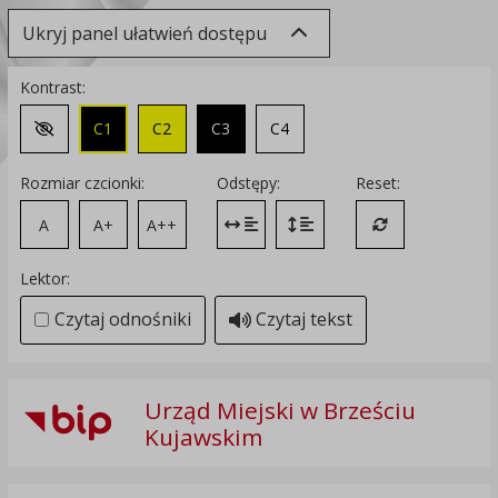
Ukryj panel ułatwień dostępu
Kontrast:
C1
C2
C3
C4
Zmień kontrast na domyślny
Rozmiar czcionki:
Odstępy:
Reset:
A
A+
A++
Zmień odstęp między literami
Zmień interlinię i margines
Przywróć ustawi
Lektor:
Czytaj odnośniki
Czytaj tekst
Urząd Miejski w Brześciu
Kujawskim