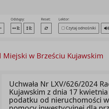
Odstępy:
Reset:
Lektor:
Czytaj odnośniki
+
Zmień odstęp między literami
Zmień interlinię i margines między paragrafami
Przywróć ustawienia domyślne
 Miejski w Brześciu Kujawskim
Uchwała Nr LXV/626/2024 Rad
Kujawskim z dnia 17 kwietnia
podatku od nieruchomości w
pomocy inwestycyjnej dla pr