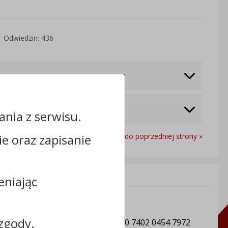
Odwiedzin: 436
nia z serwisu.
cie oraz zapisanie
Powrót do poprzedniej strony »
Informacje dodatkowe:
eniając
NIP: 8882901441
REGON: 910866815
zgody.
Numer konta: 50 1020 1462 0000 7402 0454 7972