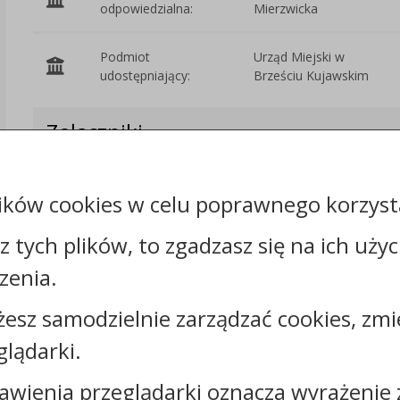
odpowiedzialna:
Mierzwicka
Podmiot
Urząd Miejski w
udostępniający:
Brześciu Kujawskim
Załączniki
Rejestr zmian
ików cookies w celu poprawnego korzysta
sz tych plików, to zgadzasz się na ich uży
zenia.
Kontakt:
żesz samodzielnie zarządzać cookies, zmi
glądarki.
tel.:
+48542316310
faks: +48542316324
awienia przeglądarki oznacza wyrażenie 
e-mail:
poi@brzesckujawski.pl