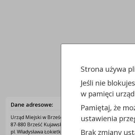
Strona używa pl
Jeśli nie blokuje
w pamięci urząd
Dane adresowe:
Pamiętaj, że mo
ustawienia prze
Urząd Miejski w Brześciu Kujawskim
87-880 Brześć Kujawski
Brak zmiany ust
pl. Władysława Łokietka 1