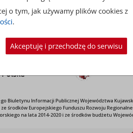
skrytka ePUAP: /gmina_brzesc_kujawski/SkrytkaESP
cej o tym, jak używamy plików cookies z
strona www:
www.brzesckujawski.pl
ości
.
Akceptuję i przechodzę do serwisu
o Biuletynu Informacji Publicznej
Województwa Kujawsk
ana ze środków Europejskiego Funduszu Rozwoju Regional
orskiego
na lata 2014-2020 i ze środków budżetu
Wojewód