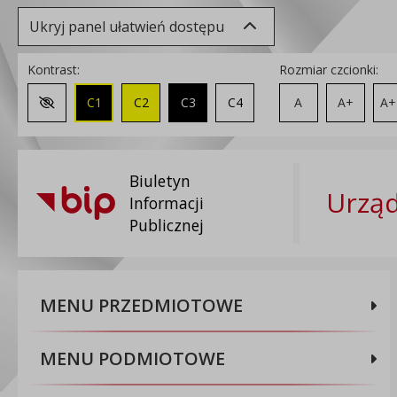
Ukryj panel ułatwień dostępu
Kontrast:
Rozmiar czcionki:
C1
C2
C3
C4
A
A+
A+
Zmień kontrast na domyślny
Biuletyn
Urząd
Informacji
Publicznej
MENU PRZEDMIOTOWE
MENU PODMIOTOWE